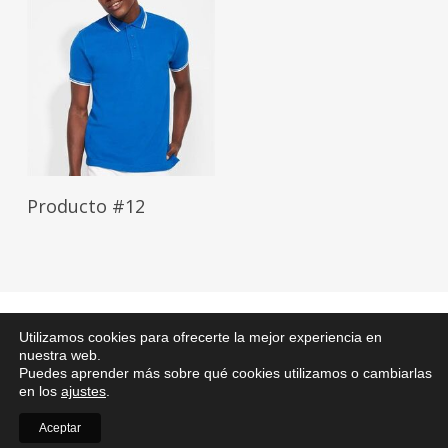
Leer Más
Producto #12
Política de
Utilizamos cookies para ofrecerte la mejor experiencia en
© 2026
Privacidad
nuestra web.
Confecciones
Desarrollado
Puedes aprender más sobre qué cookies utilizamos o cambiarlas
Aviso Legal
Rovelo.
en los
ajustes
.
por
Política de Cookies
Aceptar