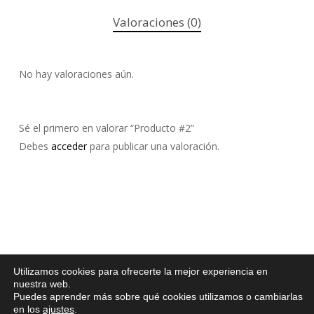
Valoraciones (0)
No hay valoraciones aún.
Sé el primero en valorar “Producto #2”
Debes
acceder
para publicar una valoración.
Política de
Utilizamos cookies para ofrecerte la mejor experiencia en
© 2026
Privacidad
nuestra web.
Confecciones
Desarrollado
Puedes aprender más sobre qué cookies utilizamos o cambiarlas
Aviso Legal
Rovelo.
en los
ajustes
.
por