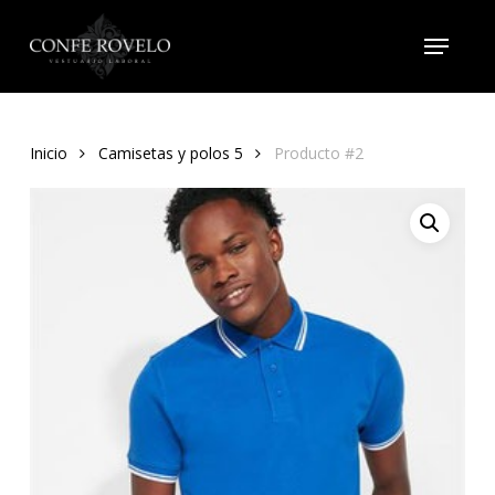
Skip
Menu
to
main
content
Inicio
Camisetas y polos 5
Producto #2